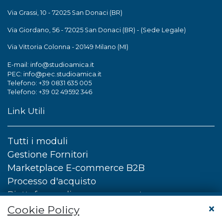
Via Grassi, 10 - 72025 San Donaci (BR)
Via Giordano, 56 - 72025 San Donaci (BR) - (Sede Legale)
Via Vittoria Colonna - 20149 Milano (MI)
info@studioamica.it
E-mail:
info@pec.studioamica.it
PEC:
Telefono: +39 0831 635 005
Telefono: +39 02 49592 346
Link Utili
Tutti i moduli
Gestione Fornitori
Marketplace E-commerce B2B
Processo d'acquisto
Piattaforma di e-procurement
Certificazioni
Cookie Policy
Demo gratuita