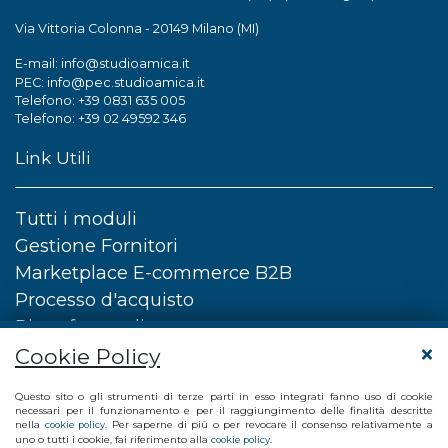
Via Vittoria Colonna - 20149 Milano (MI)
info@studioamica.it
E-mail:
info@pec.studioamica.it
PEC:
Telefono: +39 0831 635 005
Telefono: +39 02 49592 346
Link Utili
Tutti i moduli
Gestione Fornitori
Marketplace E-commerce B2B
Processo d'acquisto
Piattaforma di e-procurement
Certificazioni
Cookie Policy
Demo gratuita
Questo sito o gli strumenti di terze parti in esso integrati fanno uso di cookie
Blog Procurement
necessari per il funzionamento e per il raggiungimento delle finalità descritte
nella
. Per saperne di più o per revocare il consenso relativamente a
cookie policy
Privacy Policy
uno o tutti i cookie, fai riferimento alla
.
cookie policy