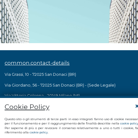
common.contact-details
Via Grassi, 10 - 72025 San Donaci (BR)
Via Giordano, 56 - 72025 San Donaci (BR) - (Sede Legale)
Via Vittoria Colonna - 20149 Milano (MI)
Cookie Policy
info@studioamica.it
common.email:
info@pec.studioamica.it
common.pec:
common.phone: +39 0831 635 005
Questo sito o gli strumenti di terze parti in esso integrati fanno uso di cookie necessar
per il funzionamento e per il raggiungimento delle finalità descritte nella
common.phone: +39 02 49592 346
cookie polic
Per saperne di più o per revocare il consenso relativamente a uno o tutti i cookie, fa
riferimento alla
.
cookie policy